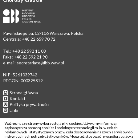
Choroby Rzadkie
Pawińskiego 5a, 02-106 Warszawa, Polska
Centrala: +48 22 659 70 72
Tel.: +48 22 592 11 08
Faks: +48 22 592 21 90
e-mail:
secretariate@ibb.waw.pl
NIP: 5261039742
REGON: 000325819
Strona główna
Kontakt
Polityka prywatności
Linki
Follow us
Ważne: nasze strony wykorzystują pliki cookies. Używamy informacji
zapisanych za pomocą cookies i podobnych technologii m.in. w celach
reklamowych i statystycznych oraz w celu dostosowania naszych serwisów do
indywidualnych potrzeb użytkowników. Mogą też stosować je współpracujący z