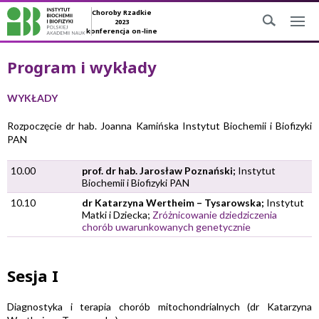
Choroby Rzadkie
2023
konferencja on-line
Program i wykłady
WYKŁADY
Rozpoczęcie dr hab. Joanna Kamińska Instytut Biochemii i Biofizyki
PAN
10.00
prof. dr hab. Jarosław Poznański;
Instytut
Biochemii i Biofizyki PAN
10.10
dr Katarzyna Wertheim – Tysarowska;
Instytut
Matki i Dziecka;
Zróżnicowanie dziedziczenia
chorób uwarunkowanych genetycznie
Sesja I
Diagnostyka i terapia chorób mitochondrialnych (dr Katarzyna