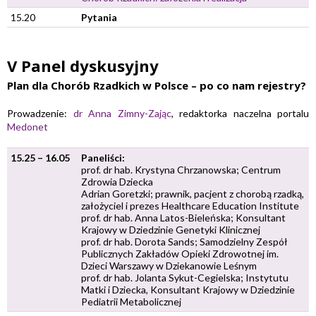
15.20
Pytania
V Panel dyskusyjny
Plan dla Chorób Rzadkich w Polsce – po co nam rejestry?
Prowadzenie:
dr
Anna Zimny-Zając
, redaktorka naczelna portalu
Medonet
15.25 – 16.05
Paneliści:
prof. dr hab. Krystyna Chrzanowska; Centrum
Zdrowia Dziecka
Adrian Goretzki; prawnik, pacjent z chorobą rzadką,
założyciel i prezes Healthcare Education Institute
prof. dr hab. Anna Latos-Bieleńska; Konsultant
Krajowy w Dziedzinie Genetyki Klinicznej
prof. dr hab. Dorota Sands; Samodzielny Zespół
Publicznych Zakładów Opieki Zdrowotnej im.
Dzieci Warszawy w Dziekanowie Leśnym
prof. dr hab. Jolanta Sykut-Cegielska; Instytutu
Matki i Dziecka, Konsultant Krajowy w Dziedzinie
Pediatrii Metabolicznej