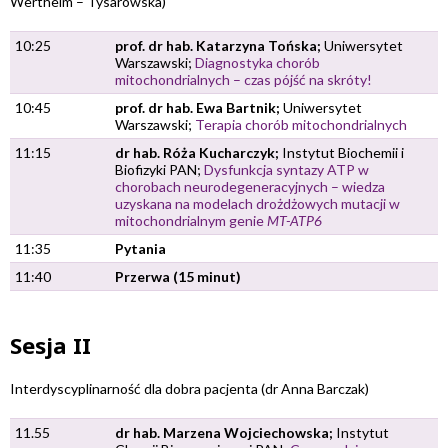
Wertheim – Tysarowska)
10:25
prof. dr hab. Katarzyna Tońska;
Uniwersytet
Warszawski;
Diagnostyka chorób
mitochondrialnych – czas pójść na skróty!
10:45
prof. dr hab. Ewa Bartnik;
Uniwersytet
Warszawski;
Terapia chorób mitochondrialnych
11:15
dr hab. Róża Kucharczyk;
Instytut Biochemii i
Biofizyki PAN;
Dysfunkcja syntazy ATP w
chorobach neurodegeneracyjnych – wiedza
uzyskana na modelach drożdżowych mutacji w
mitochondrialnym genie
MT-ATP6
11:35
Pytania
11:40
Przerwa (15 minut)
Sesja II
Interdyscyplinarność dla dobra pacjenta (dr Anna Barczak)
11.55
dr hab. Marzena Wojciechowska;
Instytut