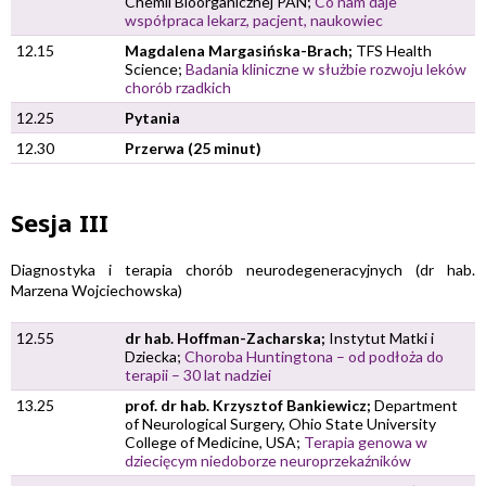
Chemii Bioorganicznej PAN;
Co nam daje
współpraca lekarz, pacjent, naukowiec
12.15
Magdalena Margasińska-Brach;
TFS Health
Science;
Badania kliniczne w służbie rozwoju leków
chorób rzadkich
12.25
Pytania
12.30
Przerwa (25 minut)
Sesja III
Diagnostyka i terapia chorób neurodegeneracyjnych (dr hab.
Marzena Wojciechowska)
12.55
dr hab. Hoffman-Zacharska;
Instytut Matki i
Dziecka;
Choroba Huntingtona – od podłoża do
terapii – 30 lat nadziei
13.25
prof. dr hab. Krzysztof Bankiewicz;
Department
of Neurological Surgery, Ohio State University
College of Medicine, USA;
Terapia genowa w
dziecięcym niedoborze neuroprzekaźników