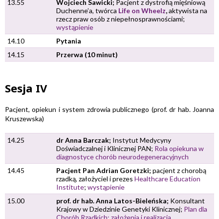
13.55
Wojciech Sawicki;
Pacjent z dystrofią mięśniową
Duchenne’a, twórca
Life on Wheelz
,
aktywista na
rzecz praw osób z niepełnosprawnościami;
wystąpienie
14.10
Pytania
14.15
Przerwa (10 minut)
Sesja IV
Pacjent, opiekun i system zdrowia publicznego (prof. dr hab. Joanna
Kruszewska)
14.25
dr Anna Barczak;
Instytut Medycyny
Doświadczalnej i Klinicznej PAN;
Rola opiekuna w
diagnostyce chorób neurodegeneracyjnych
14.45
Pacjent Pan Adrian Goretzki;
pacjent z chorobą
rzadką, założyciel i prezes
Healthcare Education
Institute
;
wystąpienie
15.00
prof. dr hab. Anna Latos-Bieleńska;
Konsultant
Krajowy w Dziedzinie Genetyki Klinicznej;
Plan dla
Chorób Rzadkich: założenia i realizacja